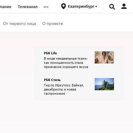
...
Екатеринбург
пании
Телеканал
ионеры
От первого лица
О проекте
вания
РБК Life
В моде неидеальные ткани:
личной валюты
как поношенность стала
признаком хорошего вкуса
РБК Стиль
Гид по Иркутску: Байкал,
декабристы и новая
гастрономия