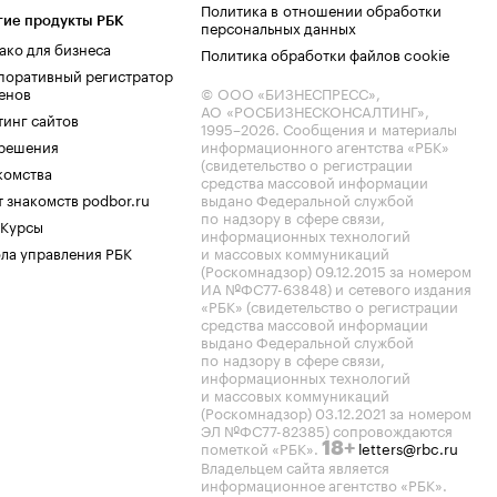
Политика в отношении обработки
гие продукты РБК
персональных данных
ако для бизнеса
Политика обработки файлов cookie
поративный регистратор
енов
© ООО «БИЗНЕСПРЕСС»,
АО «РОСБИЗНЕСКОНСАЛТИНГ»,
тинг сайтов
1995–2026
. Сообщения и материалы
.решения
информационного агентства «РБК»
(свидетельство о регистрации
комства
средства массовой информации
 знакомств podbor.ru
выдано Федеральной службой
по надзору в сфере связи,
 Курсы
информационных технологий
ла управления РБК
и массовых коммуникаций
(Роскомнадзор) 09.12.2015 за номером
ИА №ФС77-63848) и сетевого издания
«РБК» (свидетельство о регистрации
средства массовой информации
выдано Федеральной службой
по надзору в сфере связи,
информационных технологий
и массовых коммуникаций
(Роскомнадзор) 03.12.2021 за номером
ЭЛ №ФС77-82385) сопровождаются
пометкой «РБК».
letters@rbc.ru
18+
Владельцем сайта является
информационное агентство «РБК».