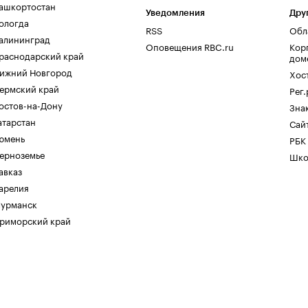
ашкортостан
Уведомления
Дру
ологда
RSS
Обл
алининград
Оповещения RBC.ru
Кор
раснодарский край
дом
ижний Новгород
Хос
ермский край
Рег
остов-на-Дону
Зна
атарстан
Сайт
юмень
РБК
ерноземье
Шко
авказ
арелия
урманск
риморский край