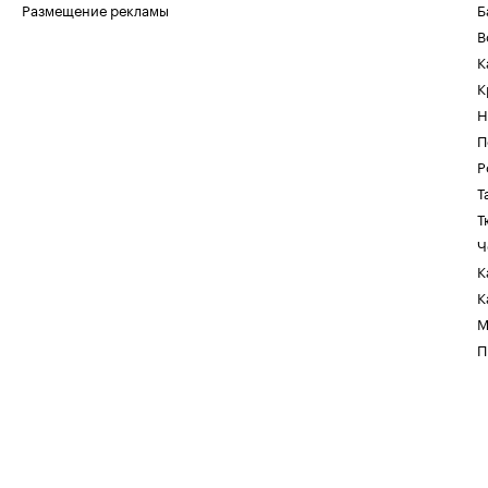
Размещение рекламы
Б
В
К
К
Н
П
Р
Т
Т
Ч
К
К
М
П