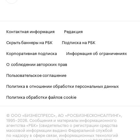
Контактная информация
Редакция
Скрыть баннеры на РБК
Подписка на РБК
Корпоративная подписка
Информация об ограничениях
О соблюдении авторских прав
Пользовательское соглашение
Политика в отношении обработки персональных данных
Политика обработки файлов cookie
© ООО «БИЗНЕСПРЕСС», АО «РОСБИЗНЕСКОНСАЛТИНГ»,
1995–2026
. Сообщения и материалы информационного
агентства «РБК» (свидетельство о регистрации средства
массовой информации выдано Федеральной службой
по надзору в сфере связи, информационных технологий
и массовых коммуникаций (Роскомнадзор) 09.12.2015