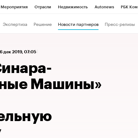
Мероприятия
Отрасли
Недвижимость
Autonews
РБК Ком
 РБК
РБК Образование
РБК Курсы
РБК Life
Тренды
Виз
Экспертиза
Решение
Новости партнеров
Пресс-релизы
ь
Крипто
РБК Бизнес-среда
Дискуссионный клуб
Исследо
зета
Спецпроекты СПб
Конференции СПб
Спецпроекты
16 дек 2019, 07:05
кономика
Бизнес
Технологии и медиа
Финансы
Рынок на
Синара-
тные Машины»
ельную
у