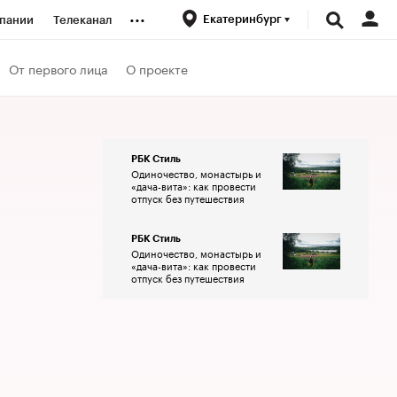
...
Екатеринбург
пании
Телеканал
ионеры
От первого лица
О проекте
вания
РБК Стиль
Одиночество, монастырь и
личной валюты
«дача-вита»: как провести
отпуск без путешествия
РБК Стиль
Одиночество, монастырь и
«дача-вита»: как провести
отпуск без путешествия