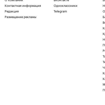
Контактная информация
Одноклассники
Н
Редакция
Telegram
О
Размещение рекламы
Б
В
К
К
Н
П
Р
Т
Т
Ч
К
К
М
П