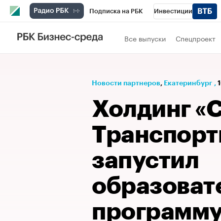
Подписка на РБК
Инвестиции
РБК Вино
Спорт
Школа управления
Все выпуски
Спецпроект
Национальные проекты
Город
Стил
Кредитные рейтинги
Франшизы
Га
Новости партнеров
⁠,
Екатеринбург
,
Проверка контрагентов
Политика
Э
Холдинг «
Транспор
запустил
образоват
программ