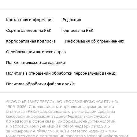
Контактная информация
Редакция
Скрыть баннеры на РБК
Подписка на РБК
Корпоративная подписка
Информация об ограничениях
О соблюдении авторских прав
Пользовательское соглашение
Политика в отношении обработки персональных данных
Политика обработки файлов cookie
© ООО «БИЗНЕСПРЕСС», АО «РОСБИЗНЕСКОНСАЛТИНГ»,
1995–2026
. Сообщения и материалы информационного
агентства «РБК» (свидетельство о регистрации средства
массовой информации выдано Федеральной службой
по надзору в сфере связи, информационных технологий
и массовых коммуникаций (Роскомнадзор) 09.12.2015
за номером ИА №ФС77-63848) и сетевого издания «РБК»
(свидетельство о регистрации средства массовой информации