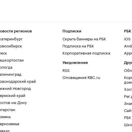
овости регионов
Подписки
РБК
катеринбург
Скрыть баннеры на РБК
iOS
овосибирск
Подписка на РБК
And
мск
Корпоративная подписка
AppG
ашкортостан
Уведомления
Дру
ологда
RSS
Обл
алининград
Оповещения RBC.ru
Кор
раснодарский край
дом
ижний Новгород
Хос
ермский край
Рег
остов-на-Дону
Зна
атарстан
Сайт
юмень
РБК
ерноземье
Шко
авказ