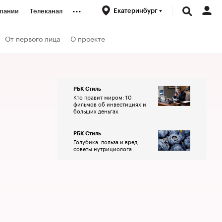
...
Екатеринбург
пании
Телеканал
ионеры
От первого лица
О проекте
вания
РБК Стиль
Кто правит миром: 10
личной валюты
фильмов об инвестициях и
больших деньгах
РБК Стиль
Голубика: польза и вред,
советы нутрициолога