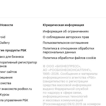
 Новости
Юридическая информация
Информация об ограничениях
roid
О соблюдении авторских прав
allery
Пользовательское соглашение
Политика в отношении обработки
гие продукты РБК
персональных данных
ако для бизнеса
Политика обработки файлов cookie
поративный регистратор
енов
© ООО «БИЗНЕСПРЕСС»,
АО «РОСБИЗНЕСКОНСАЛТИНГ»,
тинг сайтов
1995–2026
. Сообщения и материалы
.решения
информационного агентства «РБК»
(свидетельство о регистрации
комства
средства массовой информации
 знакомств podbor.ru
выдано Федеральной службой
по надзору в сфере связи,
 Курсы
информационных технологий
ла управления РБК
и массовых коммуникаций
(Роскомнадзор) 09.12.2015 за номером