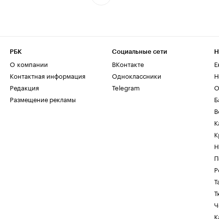
РБК
Социальные сети
Н
О компании
ВКонтакте
Е
Контактная информация
Одноклассники
Н
Редакция
Telegram
О
Размещение рекламы
Б
В
К
К
Н
П
Р
Т
Т
Ч
К