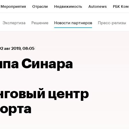
Мероприятия
Отрасли
Недвижимость
Autonews
РБК Ком
 РБК
РБК Образование
РБК Курсы
РБК Life
Тренды
Виз
Экспертиза
Решение
Новости партнеров
Пресс-релизы
ь
Крипто
РБК Бизнес-среда
Дискуссионный клуб
Исследо
зета
Спецпроекты СПб
Конференции СПб
Спецпроекты
02 авг 2019, 08:05
кономика
Бизнес
Технологии и медиа
Финансы
Рынок на
ппа Синара
говый центр
орта