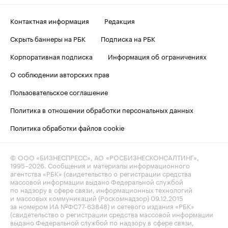
Контактная информация
Редакция
Скрыть баннеры на РБК
Подписка на РБК
Корпоративная подписка
Информация об ограничениях
О соблюдении авторских прав
Пользовательское соглашение
Политика в отношении обработки персональных данных
Политика обработки файлов cookie
© ООО «БИЗНЕСПРЕСС», АО «РОСБИЗНЕСКОНСАЛТИНГ»,
1995–2026
. Сообщения и материалы информационного
агентства «РБК» (свидетельство о регистрации средства
массовой информации выдано Федеральной службой
по надзору в сфере связи, информационных технологий
и массовых коммуникаций (Роскомнадзор) 09.12.2015
за номером ИА №ФС77-63848) и сетевого издания «РБК»
(свидетельство о регистрации средства массовой информации
выдано Федеральной службой по надзору в сфере связи,