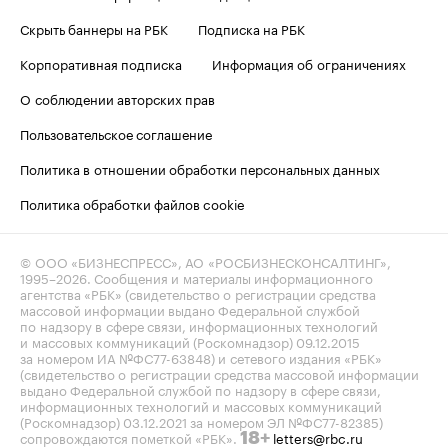
Скрыть баннеры на РБК
Подписка на РБК
Корпоративная подписка
Информация об ограничениях
О соблюдении авторских прав
Пользовательское соглашение
Политика в отношении обработки персональных данных
Политика обработки файлов cookie
© ООО «БИЗНЕСПРЕСС», АО «РОСБИЗНЕСКОНСАЛТИНГ»,
1995–2026
. Сообщения и материалы информационного
агентства «РБК» (свидетельство о регистрации средства
массовой информации выдано Федеральной службой
по надзору в сфере связи, информационных технологий
и массовых коммуникаций (Роскомнадзор) 09.12.2015
за номером ИА №ФС77-63848) и сетевого издания «РБК»
(свидетельство о регистрации средства массовой информации
выдано Федеральной службой по надзору в сфере связи,
информационных технологий и массовых коммуникаций
(Роскомнадзор) 03.12.2021 за номером ЭЛ №ФС77-82385)
сопровождаются пометкой «РБК».
letters@rbc.ru
18+