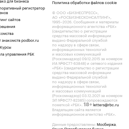
ако для бизнеса
Политика обработки файлов cookie
поративный регистратор
енов
© ООО «БИЗНЕСПРЕСС»,
АО «РОСБИЗНЕСКОНСАЛТИНГ»,
тинг сайтов
1995–2026
. Сообщения и материалы
.решения
информационного агентства «РБК»
(свидетельство о регистрации
комства
средства массовой информации
 знакомств podbor.ru
выдано Федеральной службой
по надзору в сфере связи,
 Курсы
информационных технологий
ла управления РБК
и массовых коммуникаций
(Роскомнадзор) 09.12.2015 за номером
ИА №ФС77-63848) и сетевого издания
«РБК» (свидетельство о регистрации
средства массовой информации
выдано Федеральной службой
по надзору в сфере связи,
информационных технологий
и массовых коммуникаций
(Роскомнадзор) 03.12.2021 за номером
ЭЛ №ФС77-82385) сопровождаются
пометкой «РБК».
letters@rbc.ru
18+
Владельцем сайта является
информационное агентство «РБК».
Данные предоставлены:
Мосбиржа
,
Санкт-Петербургская биржа
.