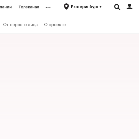
...
Екатеринбург
пании
Телеканал
ионеры
От первого лица
О проекте
вания
личной валюты