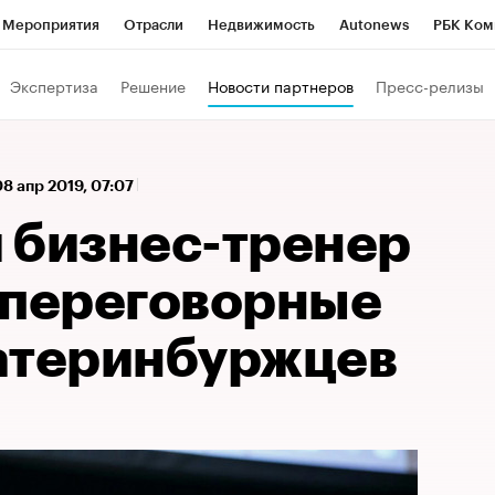
Мероприятия
Отрасли
Недвижимость
Autonews
РБК Ком
 РБК
РБК Образование
РБК Курсы
РБК Life
Тренды
Виз
Экспертиза
Решение
Новости партнеров
Пресс-релизы
ь
Крипто
РБК Бизнес-среда
Дискуссионный клуб
Исследо
зета
Спецпроекты СПб
Конференции СПб
Спецпроекты
08 апр 2019, 07:07
кономика
Бизнес
Технологии и медиа
Финансы
Рынок на
 бизнес-тренер
 переговорные
атеринбуржцев