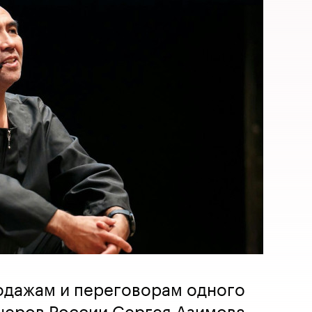
одажам и переговорам одного
неров России Сергея Азимова