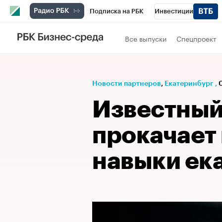
Подписка на РБК
Инвестиции
РБК Вино
Спорт
Школа управления
Все выпуски
Спецпроект
Национальные проекты
Город
Стил
Кредитные рейтинги
Франшизы
Га
Новости партнеров
⁠,
Екатеринбург
,
Проверка контрагентов
Политика
Э
Известный
прокачает
навыки ек