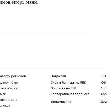
имов, Игорь Манн.
овости регионов
Подписки
РБК
катеринбург
Скрыть баннеры на РБК
iOS
овосибирск
Подписка на РБК
And
мск
Корпоративная подписка
AppG
ашкортостан
Уведомления
Дру
ологда