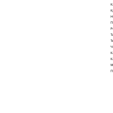
К
К
Н
П
Р
Т
Т
Ч
К
К
М
П