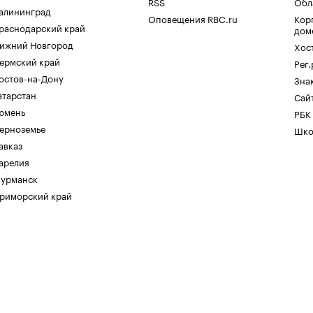
RSS
Обл
алининград
Оповещения RBC.ru
Кор
раснодарский край
дом
ижний Новгород
Хос
ермский край
Рег
остов-на-Дону
Зна
атарстан
Сайт
юмень
РБК
ерноземье
Шко
авказ
арелия
урманск
риморский край