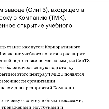
 заводе (СинТЗ), входящем в
ескую Компанию (ТМК),
енное открытие учебного
тр станет кампусом Корпоративного
Появление учебного полигона расширит
енней подготовки по массовым для СинТЗ
ит более качественную подготовку
рытием этого центра у ТМК2U появятся
возможности организации
 целом для предприятий Компании.
ретическую зону с учебными классами,
тренажерами, ноутбуками и