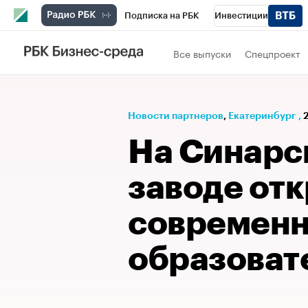
Подписка на РБК
Инвестиции
РБК Вино
Спорт
Школа управления
Все выпуски
Спецпроект
Национальные проекты
Город
Стил
Кредитные рейтинги
Франшизы
Га
Новости партнеров
⁠,
Екатеринбург
,
Проверка контрагентов
Политика
Э
На Синарс
заводе от
современ
образоват