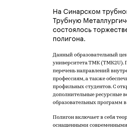
На Синарском трубном
Трубную Металлургич
состоялось торжеств
полигона.
Данный образовательный цен
университета ТМК (ТМК2U). 
перечень направлений внутр
профессиям, а также обеспеч
профильных студентов. С отк
дополнительные ресурсные 
образовательных программ в
Полигон включает в себя тео
оснащенными современными 