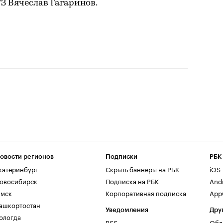
 Вячеслав Гагаринов.
овости регионов
Подписки
РБК
катеринбург
Скрыть баннеры на РБК
iOS
овосибирск
Подписка на РБК
And
мск
Корпоративная подписка
AppG
ашкортостан
Уведомления
Дру
ологда
RSS
Обл