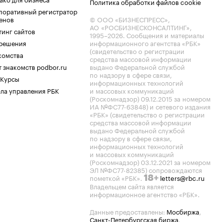
Политика обработки файлов cookie
поративный регистратор
енов
© ООО «БИЗНЕСПРЕСС»,
АО «РОСБИЗНЕСКОНСАЛТИНГ»,
тинг сайтов
1995–2026
. Сообщения и материалы
.решения
информационного агентства «РБК»
(свидетельство о регистрации
комства
средства массовой информации
 знакомств podbor.ru
выдано Федеральной службой
по надзору в сфере связи,
 Курсы
информационных технологий
ла управления РБК
и массовых коммуникаций
(Роскомнадзор) 09.12.2015 за номером
ИА №ФС77-63848) и сетевого издания
«РБК» (свидетельство о регистрации
средства массовой информации
выдано Федеральной службой
по надзору в сфере связи,
информационных технологий
и массовых коммуникаций
(Роскомнадзор) 03.12.2021 за номером
ЭЛ №ФС77-82385) сопровождаются
пометкой «РБК».
letters@rbc.ru
18+
Владельцем сайта является
информационное агентство «РБК».
Данные предоставлены:
Мосбиржа
,
Санкт-Петербургская биржа
.