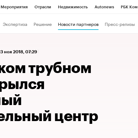
Мероприятия
Отрасли
Недвижимость
Autonews
РБК Ком
 РБК
РБК Образование
РБК Курсы
РБК Life
Тренды
Виз
Экспертиза
Решение
Новости партнеров
Пресс-релизы
ь
Крипто
РБК Бизнес-среда
Дискуссионный клуб
Исследо
зета
Спецпроекты СПб
Конференции СПб
Спецпроекты
23 ноя 2018, 07:29
кономика
Бизнес
Технологии и медиа
Финансы
Рынок на
ком трубном
крылся
ный
ельный центр