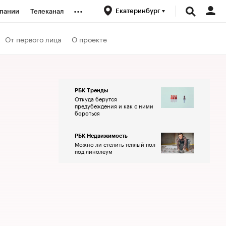
...
Екатеринбург
пании
Телеканал
ионеры
От первого лица
О проекте
вания
РБК Тренды
Откуда берутся
личной валюты
предубеждения и как с ними
бороться
РБК Недвижимость
Можно ли стелить теплый пол
под линолеум