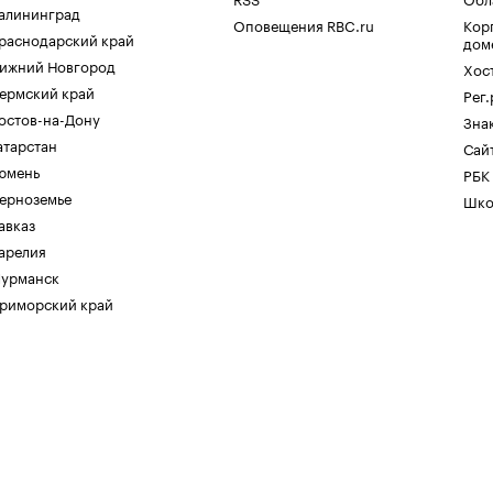
алининград
Оповещения RBC.ru
Кор
раснодарский край
дом
ижний Новгород
Хос
ермский край
Рег
остов-на-Дону
Зна
атарстан
Сайт
юмень
РБК
ерноземье
Шко
авказ
арелия
урманск
риморский край