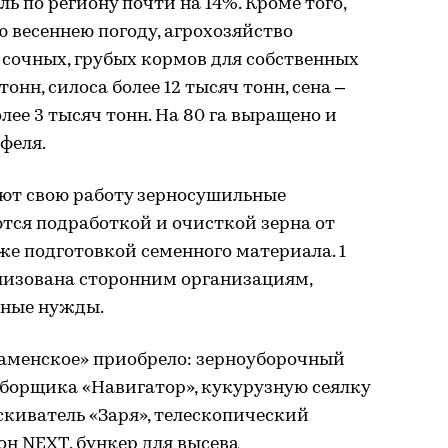
 по региону почти на 14%. Кроме того,
 весеннею погоду, агрохозяйство
 сочных, грубых кормов для собственных
онн, силоса более 12 тысяч тонн, сена –
олее 3 тысяч тонн. На 80 га выращено и
феля.
ют свою работу зерносушильные
тся подработкой и очисткой зерна от
же подготовкой семенного материала. 1
ализована сторонним организациям,
нные нужды.
Каменское» приобрело: зерноуборочный
дборщика «Навигатор», кукурузную сеялку
ыскиватель «Заря», телескопический
зон NEXT, бункер для высева