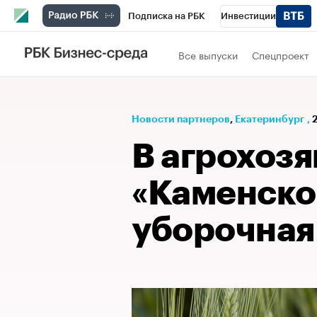
Подписка на РБК
Инвестиции
РБК Вино
Спорт
Школа управления
Все выпуски
Спецпроект
Национальные проекты
Город
Стил
Кредитные рейтинги
Франшизы
Га
Новости партнеров
⁠,
Екатеринбург
,
Проверка контрагентов
Политика
Э
В агрохозя
«Каменско
уборочная