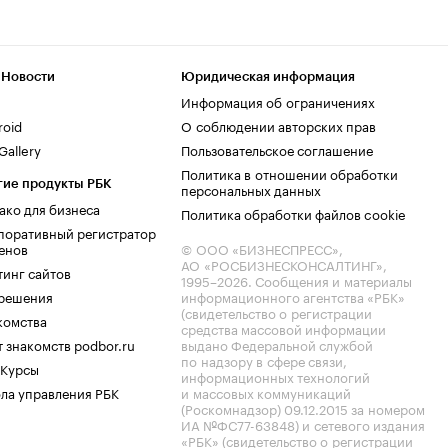
 Новости
Юридическая информация
Информация об ограничениях
roid
О соблюдении авторских прав
allery
Пользовательское соглашение
Политика в отношении обработки
гие продукты РБК
персональных данных
ако для бизнеса
Политика обработки файлов cookie
поративный регистратор
енов
© ООО «БИЗНЕСПРЕСС»,
АО «РОСБИЗНЕСКОНСАЛТИНГ»,
тинг сайтов
1995–2026
. Сообщения и материалы
.решения
информационного агентства «РБК»
(свидетельство о регистрации
комства
средства массовой информации
 знакомств podbor.ru
выдано Федеральной службой
по надзору в сфере связи,
 Курсы
информационных технологий
ла управления РБК
и массовых коммуникаций
(Роскомнадзор) 09.12.2015 за номером
ИА №ФС77-63848) и сетевого издания
«РБК» (свидетельство о регистрации