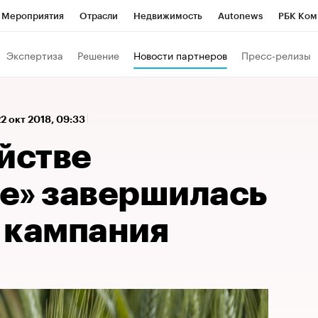
Мероприятия
Отрасли
Недвижимость
Autonews
РБК Ком
 РБК
РБК Образование
РБК Курсы
РБК Life
Тренды
Виз
Экспертиза
Решение
Новости партнеров
Пресс-релизы
ь
Крипто
РБК Бизнес-среда
Дискуссионный клуб
Исследо
зета
Спецпроекты СПб
Конференции СПб
Спецпроекты
22 окт 2018, 09:33
кономика
Бизнес
Технологии и медиа
Финансы
Рынок на
йстве
е» завершилась
 кампания