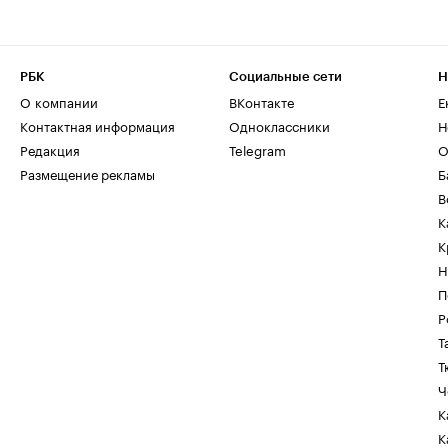
РБК
Социальные сети
Н
О компании
ВКонтакте
Е
Контактная информация
Одноклассники
Н
Редакция
Telegram
О
Размещение рекламы
Б
В
К
К
Н
П
Р
Т
Т
Ч
К
К