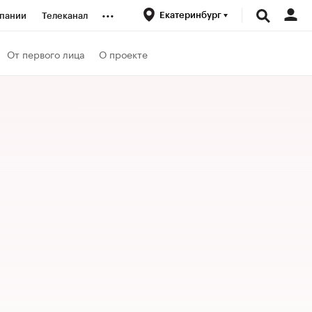
...
Екатеринбург
пании
Телеканал
ионеры
От первого лица
О проекте
вания
личной валюты