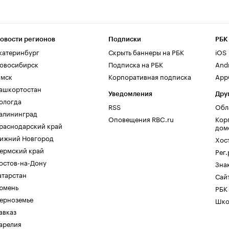
овости регионов
Подписки
РБК
катеринбург
Скрыть баннеры на РБК
iOS
овосибирск
Подписка на РБК
And
мск
Корпоративная подписка
AppG
ашкортостан
Уведомления
Дру
ологда
RSS
Обл
алининград
Оповещения RBC.ru
Кор
раснодарский край
дом
ижний Новгород
Хос
ермский край
Рег
остов-на-Дону
Зна
атарстан
Сайт
юмень
РБК
ерноземье
Шко
авказ
арелия