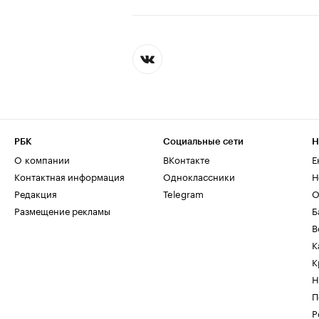
РБК
Социальные сети
Н
О компании
ВКонтакте
Е
Контактная информация
Одноклассники
Н
Редакция
Telegram
О
Размещение рекламы
Б
В
К
К
Н
П
Р