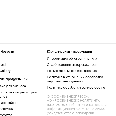
 Новости
Юридическая информация
Информация об ограничениях
roid
О соблюдении авторских прав
allery
Пользовательское соглашение
Политика в отношении обработки
гие продукты РБК
персональных данных
ако для бизнеса
Политика обработки файлов cookie
поративный регистратор
енов
© ООО «БИЗНЕСПРЕСС»,
АО «РОСБИЗНЕСКОНСАЛТИНГ»,
тинг сайтов
1995–2026
. Сообщения и материалы
.решения
информационного агентства «РБК»
(свидетельство о регистрации
комства