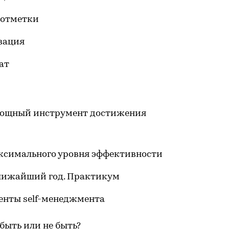
 отметки
вация
ат
мощный инструмент достижения
ксимального уровня эффективности
ближайший год. Практикум
нты self-менеджмента
быть или не быть?