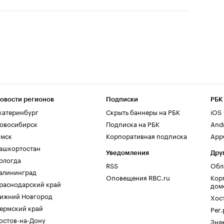
овости регионов
Подписки
РБК
катеринбург
Скрыть баннеры на РБК
iOS
овосибирск
Подписка на РБК
And
мск
Корпоративная подписка
AppG
ашкортостан
Уведомления
Дру
ологда
RSS
Обл
алининград
Оповещения RBC.ru
Кор
раснодарский край
дом
ижний Новгород
Хос
ермский край
Рег
остов-на-Дону
Зна