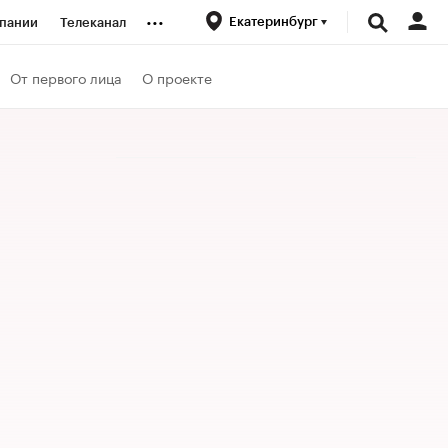
...
Екатеринбург
пании
Телеканал
ионеры
От первого лица
О проекте
вания
личной валюты