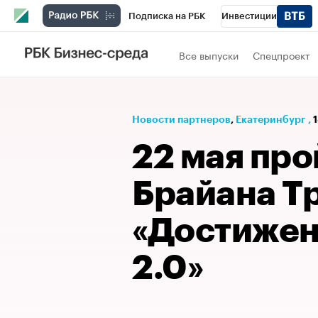
Подписка на РБК
Инвестиции
РБК Вино
Спорт
Школа управления
Все выпуски
Спецпроект
Национальные проекты
Город
Стил
Кредитные рейтинги
Франшизы
Га
Новости партнеров
⁠,
Екатеринбург
,
Проверка контрагентов
Политика
Э
22 мая пр
Брайана Т
«Достижен
2.0»