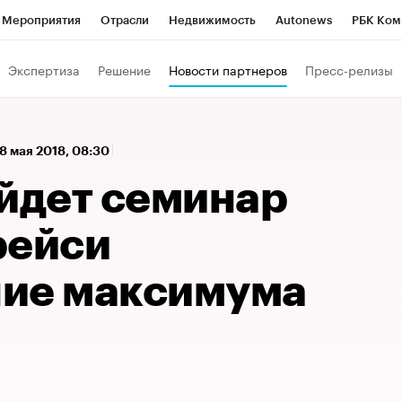
Мероприятия
Отрасли
Недвижимость
Autonews
РБК Ком
 РБК
РБК Образование
РБК Курсы
РБК Life
Тренды
Виз
Экспертиза
Решение
Новости партнеров
Пресс-релизы
ь
Крипто
РБК Бизнес-среда
Дискуссионный клуб
Исследо
зета
Спецпроекты СПб
Конференции СПб
Спецпроекты
18 мая 2018, 08:30
кономика
Бизнес
Технологии и медиа
Финансы
Рынок на
ойдет семинар
рейси
ие максимума