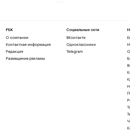
РБК
Социальные сети
Н
О компании
ВКонтакте
Е
Контактная информация
Одноклассники
Н
Редакция
Telegram
О
Размещение рекламы
Б
В
К
К
Н
П
Р
Т
Т
Ч
К