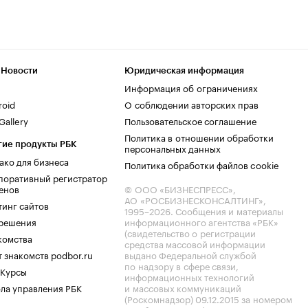
 Новости
Юридическая информация
Информация об ограничениях
roid
О соблюдении авторских прав
allery
Пользовательское соглашение
Политика в отношении обработки
гие продукты РБК
персональных данных
ако для бизнеса
Политика обработки файлов cookie
поративный регистратор
енов
© ООО «БИЗНЕСПРЕСС»,
АО «РОСБИЗНЕСКОНСАЛТИНГ»,
тинг сайтов
1995–2026
. Сообщения и материалы
.решения
информационного агентства «РБК»
(свидетельство о регистрации
комства
средства массовой информации
 знакомств podbor.ru
выдано Федеральной службой
по надзору в сфере связи,
 Курсы
информационных технологий
ла управления РБК
и массовых коммуникаций
(Роскомнадзор) 09.12.2015 за номером