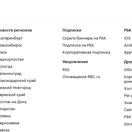
овости регионов
Подписки
РБК
катеринбург
Скрыть баннеры на РБК
iOS
овосибирск
Подписка на РБК
And
мск
Корпоративная подписка
AppG
ашкортостан
Уведомления
Дру
ологда
RSS
Обл
алининград
Оповещения RBC.ru
Кор
раснодарский край
дом
ижний Новгород
Хос
ермский край
Рег
остов-на-Дону
Зна
атарстан
Сайт
юмень
РБК
ерноземье
Шко
авказ