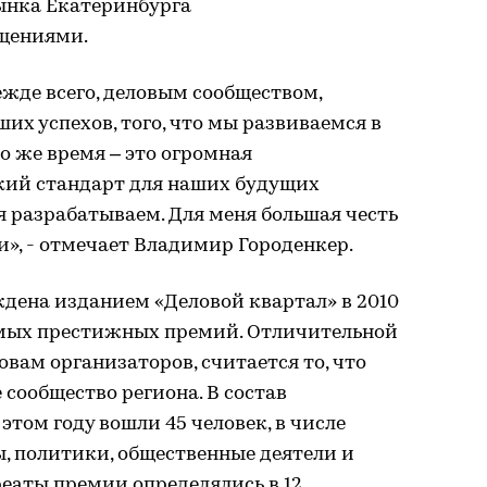
ынка Екатеринбурга
щениями.
ежде всего, деловым сообществом,
х успехов, того, что мы развиваемся в
о же время – это огромная
окий стандарт для наших будущих
я разрабатываем. Для меня большая честь
», - отмечает Владимир Городенкер.
дена изданием «Деловой квартал» в 2010
самых престижных премий. Отличительной
ловам организаторов, считается то, что
 сообщество региона. В состав
этом году вошли 45 человек, в числе
, политики, общественные деятели и
реаты премии определялись в 12