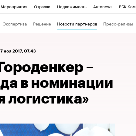
Мероприятия
Отрасли
Недвижимость
Autonews
РБК Ком
 РБК
РБК Образование
РБК Курсы
РБК Life
Тренды
Виз
Экспертиза
Решение
Новости партнеров
Пресс-релизы
ь
Крипто
РБК Бизнес-среда
Дискуссионный клуб
Исследо
зета
Спецпроекты СПб
Конференции СПб
Спецпроекты
27 ноя 2017, 07:43
кономика
Бизнес
Технологии и медиа
Финансы
Рынок на
Городенкер –
ода в номинации
я логистика»