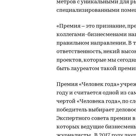
метров с уникальными для р
специализированными поме
«Премия – это признание, пр
коллегами-бизнесменами наши
правильном направлении. В т
ответственность, некий выс
проектов, которые мы сегодн
быть лауреатом такой премии
Премия «Человек года» учреж
году и считается одной из 
чертой «Человека года», по с
победитель выбирает деловое
Экспертного совета премии в 
которых ведущие бизнесмены
журналисты. В 2017 году лау