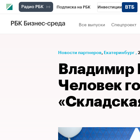
Подписка на РБК
Инвестиции
РБК Вино
Спорт
Школа управления
Все выпуски
Спецпроект
Национальные проекты
Город
Стил
Кредитные рейтинги
Франшизы
Га
Новости партнеров
⁠,
Екатеринбург
,
Проверка контрагентов
Политика
Э
Владимир 
Человек г
«Складска