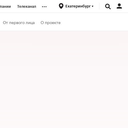
...
Екатеринбург
пании
Телеканал
ионеры
От первого лица
О проекте
вания
личной валюты