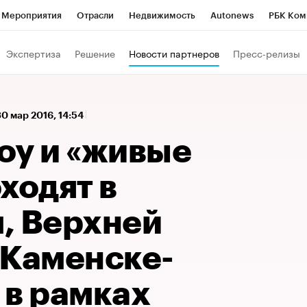
Мероприятия
Отрасли
Недвижимость
Autonews
РБК Ком
 РБК
РБК Образование
РБК Курсы
РБК Life
Тренды
Виз
Экспертиза
Решение
Новости партнеров
Пресс-релизы
ь
Крипто
РБК Бизнес-среда
Дискуссионный клуб
Исследо
зета
Спецпроекты СПб
Конференции СПб
Спецпроекты
30 мар 2016, 14:54
кономика
Бизнес
Технологии и медиа
Финансы
Рынок на
оу и «живые
ходят в
, Верхней
 Каменске-
 в рамках