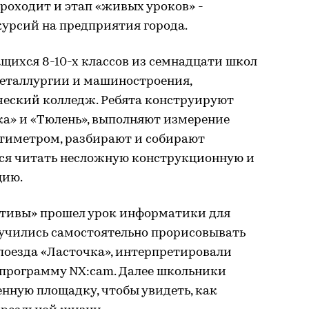
роходит и этап «живых уроков» -
курсий на предприятия города.
щихся 8-10-х классов из семнадцати школ
еталлургии и машиностроения,
еский колледж. Ребята конструируют
ка» и «Тюлень», выполняют измерение
тиметром, разбирают и собирают
тся читать несложную конструкционную и
цию.
отивы» прошел урок информатики для
а учились самостоятельно прорисовывать
поезда «Ласточка», интерпретировали
 программу NX:cam. Далее школьники
нную площадку, чтобы увидеть, как