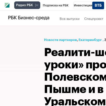
Подписка на РБК
Инвестиции
РБК Вино
Спорт
Школа управления
Все выпуски
Спецпроект
Национальные проекты
Город
Стил
Кредитные рейтинги
Франшизы
Га
Новости партнеров
⁠,
Екатеринбург
,
Проверка контрагентов
Политика
Э
Реалити-ш
уроки» про
Полевском
Пышме и в
Уральском