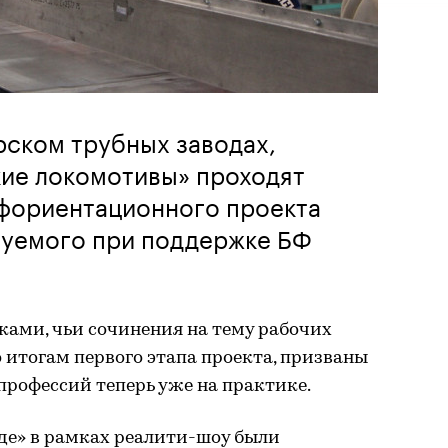
рском трубных заводах,
кие локомотивы» проходят
фориентационного проекта
зуемого при поддержке БФ
ками, чьи сочинения на тему рабочих
итогам первого этапа проекта, призваны
профессий теперь уже на практике.
де» в рамках реалити-шоу были