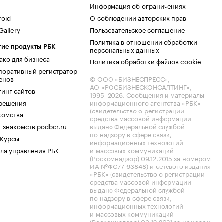
Информация об ограничениях
roid
О соблюдении авторских прав
allery
Пользовательское соглашение
Политика в отношении обработки
гие продукты РБК
персональных данных
ако для бизнеса
Политика обработки файлов cookie
поративный регистратор
енов
© ООО «БИЗНЕСПРЕСС»,
АО «РОСБИЗНЕСКОНСАЛТИНГ»,
тинг сайтов
1995–2026
. Сообщения и материалы
.решения
информационного агентства «РБК»
(свидетельство о регистрации
комства
средства массовой информации
 знакомств podbor.ru
выдано Федеральной службой
по надзору в сфере связи,
 Курсы
информационных технологий
ла управления РБК
и массовых коммуникаций
(Роскомнадзор) 09.12.2015 за номером
ИА №ФС77-63848) и сетевого издания
«РБК» (свидетельство о регистрации
средства массовой информации
выдано Федеральной службой
по надзору в сфере связи,
информационных технологий
и массовых коммуникаций
(Роскомнадзор) 03.12.2021 за номером