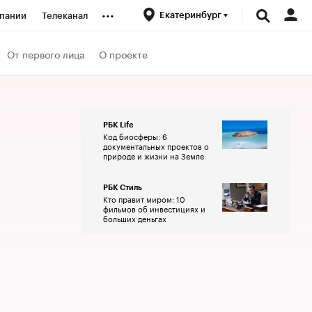
...
Екатеринбург
пании
Телеканал
ионеры
От первого лица
О проекте
вания
РБК Life
Код биосферы: 6
личной валюты
документальных проектов о
природе и жизни на Земле
РБК Стиль
Кто правит миром: 10
фильмов об инвестициях и
больших деньгах