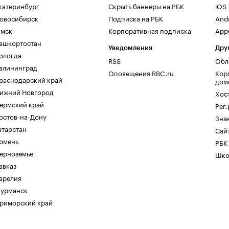
катеринбург
Скрыть баннеры на РБК
iOS
овосибирск
Подписка на РБК
And
мск
Корпоративная подписка
AppG
ашкортостан
Уведомления
Дру
ологда
RSS
Обл
алининград
Оповещения RBC.ru
Кор
раснодарский край
дом
ижний Новгород
Хос
ермский край
Рег
остов-на-Дону
Зна
атарстан
Сайт
юмень
РБК
ерноземье
Шко
авказ
арелия
урманск
риморский край