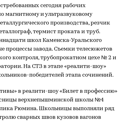
стребованных сегодня рабочих
по магнитному и ультразвуковому
еталлургического производства, резчик
еталлограф, термист проката и труб.
ннадцати школ Каменска-Уральского
ые процессы завода. Съемки телесюжетов
кого контроля, трубопрокатном цехе № 2 и
атории. На СТЗ в этапе «реалити-шоу»
ольников-победителей этапа сочинений.
тивы» в реалити-шоу «Билет в профессию»
ссницы верхнепышминской школы №4
Алика Рюмина. Школьницы выполняли ряд
тролю сварных швов кузовов вагонов