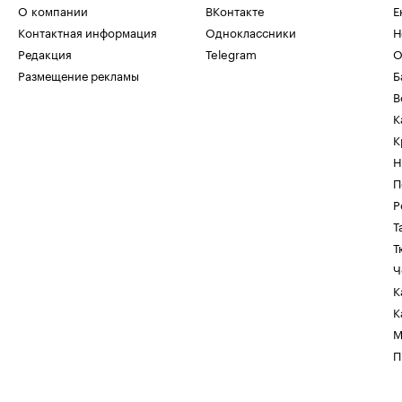
О компании
ВКонтакте
Е
Контактная информация
Одноклассники
Н
Редакция
Telegram
О
Размещение рекламы
Б
В
К
К
Н
П
Р
Т
Т
Ч
К
К
М
П