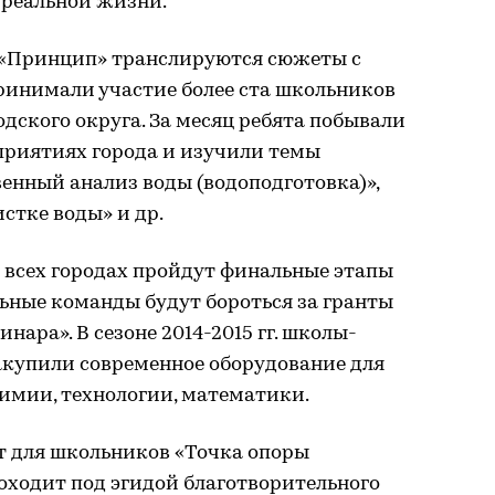
 реальной жизни.
е «Принцип» транслируются сюжеты с
ринимали участие более ста школьников
одского округа. За месяц ребята побывали
приятиях города и изучили темы
венный анализ воды (водоподготовка)»,
стке воды» и др.
во всех городах пройдут финальные этапы
ьные команды будут бороться за гранты
нара». В сезоне 2014-2015 гг. школы-
акупили современное оборудование для
имии, технологии, математики.
 для школьников «Точка опоры
роходит под эгидой благотворительного