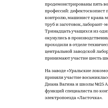
продемонстрированы пять во
профессий: дефектоскопист 
контролю, машинист крана м
труб и заготовок, лаборант-м
Тринадцать учащихся из оди
окунулись в производственн
проходили в отделе техничес
центральной заводской лабор
принимают участие шесть шк
На заводе «Уральские локомо
приняли участие восьмикла
Диана Вагина и школы №25 
функций специалиста по кон
электропоезда «Ласточка».